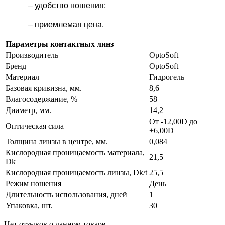
– удобство ношения;
– приемлемая цена.
Параметры контактных линз
Производитель
OptoSoft
Бренд
OptoSoft
Материал
Гидрогель
Базовая кривизна, мм.
8,6
Влагосодержание, %
58
Диаметр, мм.
14,2
От -12,00D до
Оптическая сила
+6,00D
Толщина линзы в центре, мм.
0,084
Кислородная проницаемость материала,
21,5
Dk
Кислородная проницаемость линзы, Dk/t
25,5
Режим ношения
День
Длительность использования, дней
1
Упаковка, шт.
30
Нет отзывов о данном товаре.