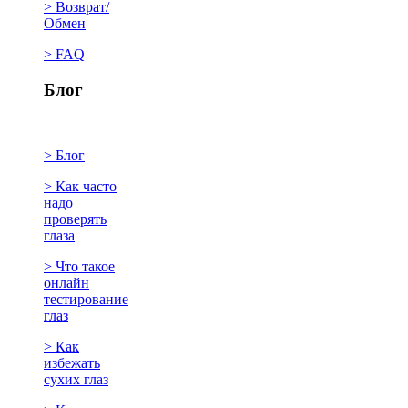
> Возврат/
Обмен
> FAQ
Блог
> Блог
> Как часто
надо
проверять
глаза
> Что такое
онлайн
тестирование
глаз
> Как
избежать
сухих глаз