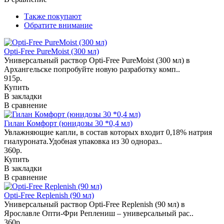
Также покупают
Обратите внимание
Opti-Free PureMoist (300 мл)
Универсальный раствор Opti-Free PureMoist (300 мл) в
Архангельске попробуйте новую разработку комп..
915р.
Купить
В закладки
В сравнение
Гилан Комфорт (юнидозы 30 *0,4 мл)
Увлажняющие капли, в состав которых входит 0,18% натрия
гиалуроната.Удобная упаковка из 30 однораз..
360р.
Купить
В закладки
В сравнение
Opti-Free Replenish (90 мл)
Универсальный раствор Opti-Free Replenish (90 мл) в
Ярославле Опти-Фри Реплениш – универсальный рас..
360р.