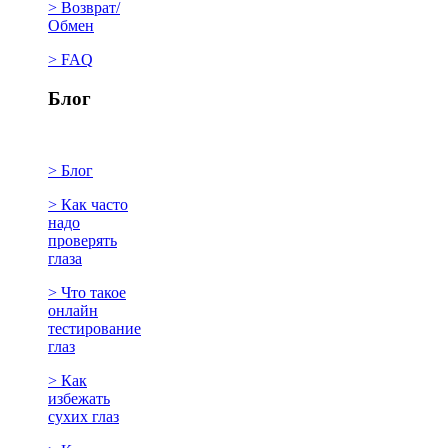
> Возврат/
Обмен
> FAQ
Блог
> Блог
> Как часто
надо
проверять
глаза
> Что такое
онлайн
тестирование
глаз
> Как
избежать
сухих глаз