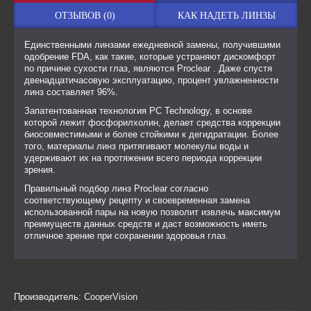
ОТЗЫВОВ (0)
КАК НАДЕТЬ ЛИНЗЫ
Единственными линзами ежедневной замены, получившими
одобрение FDA, как такие, которые устраняют дискомфорт
по причине сухости глаз, являются Proclear . Даже спустя
двенадцатичасовую эксплуатацию, процент увлажненности
линз составляет 96%.
Запатентованная технология PC Technology, в основе
которой лежит фосфорилхолин, делает средства коррекции
биосовместимыми и более стойкими к дегидратации. Более
того, материалы линз притягивают молекулы воды и
удерживают их на протяжении всего периода коррекции
зрения.
Правильный подбор линз Proclear согласно
соответствующему рецепту и своевременная замена
использованной пары на новую позволит извлечь максимум
преимуществ данных средств и даст возможность иметь
отличное зрение при сохранении здоровья глаз.
Производитель:
CooperVision