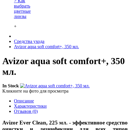
> Как
выбрать
цветные
линзы
+
Средства ухода
Avizor aqua soft comfort+, 350 мл.
Avizor aqua soft comfort+, 350
мл.
In Stock
Кликните на фото для просмотра
Описание
Характеристики
Отзывов (0)
Avizor Ever Clean, 225 мл. - эффективное средство
очистки и дезинфекции для всех типов