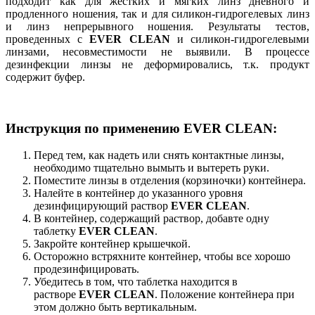
подходит как для жестких и мягких линз дневного и
продленного ношения, так и для силикон-гидрогелевых линз
и линз непрерывного ношения. Результаты тестов,
проведенных с
EVER CLEAN
и силикон-гидрогелевыми
линзами, несовместимости не выявили. В процессе
дезинфекции линзы не деформировались, т.к. продукт
содержит буфер.
Инструкция по применению EVER CLEAN:
Перед тем, как надеть или снять контактные линзы,
необходимо тщательно вымыть и вытереть руки.
Поместите линзы в отделения (корзиночки) контейнера.
Налейте в контейнер до указанного уровня
дезинфицирующий раствор
EVER CLEAN
.
В контейнер, содержащий раствор, добавте одну
таблетку
EVER CLEAN
.
Закройте контейнер крышечкой.
Осторожно встряхните контейнер, чтобы все хорошо
продезинфицировать.
Убедитесь в том, что таблетка находится в
растворе
EVER CLEAN
. Положение контейнера при
этом должно быть вертикальным.