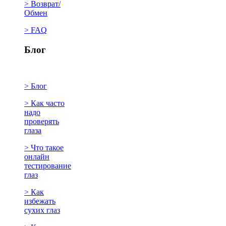
> Возврат/
Обмен
> FAQ
Блог
> Блог
> Как часто
надо
проверять
глаза
> Что такое
онлайн
тестирование
глаз
> Как
избежать
сухих глаз